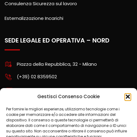
Consulenza Sicurezza sul lavoro
Esternalizzazione Incarichi
SEDE LEGALE ED OPERATIVA – NORD
Piazza della Repubblica, 32 - Milano
(+39) 02 8359502
assistenza.nord@kpartners.it
Gestisci Consenso Cookie
Per fornire le migliori esperienze, utilizziamo tecnologie come i
cookie per memorizzare e/o accedere alle informazioni del
SCARICA LA POLITICA AZIENDALE
dispositivo. Il consenso a queste tecnologie ci permetterà di
elaborare dati come il comportamento di navigazione o ID unici
su questo sito. Non acconsentire o ritirare il consenso può influire
negativamente su alcune caratteristiche e funzioni.