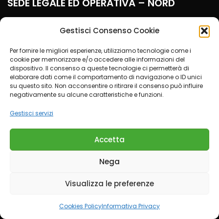
SEDE LEGALE ED OPERATIVA – NORD
Gestisci Consenso Cookie
Piazza della Repubblica, 32 - Milano
Per fornire le migliori esperienze, utilizziamo tecnologie come i
cookie per memorizzare e/o accedere alle informazioni del
(+39) 02 8359502
dispositivo. Il consenso a queste tecnologie ci permetterà di
elaborare dati come il comportamento di navigazione o ID unici
assistenza.nord@kpartners.it
su questo sito. Non acconsentire o ritirare il consenso può influire
negativamente su alcune caratteristiche e funzioni.
Gestisci servizi
SCARICA LA POLITICA AZIENDALE
Accetta
Nega
CONDIZIONI DEL SERVIZIO OTP
Visualizza le preferenze
Cookies Policy
Informativa Privacy