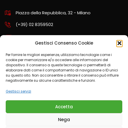
Piazza della Repubblica, 32 - Milano
(+39) 02 8359502
assistenza.nord@kpartners.it
Gestisci Consenso Cookie
Per fornire le migliori esperienze, utilizziamo tecnologie come i
cookie per memorizzare e/o accedere alle informazioni del
SCARICA LA POLITICA AZIENDALE
dispositivo. Il consenso a queste tecnologie ci permetterà di
elaborare dati come il comportamento di navigazione o ID unici
su questo sito. Non acconsentire o ritirare il consenso può influire
negativamente su alcune caratteristiche e funzioni.
CONDIZIONI DEL SERVIZIO OTP
Gestisci servizi
Accetta
Nega
Trasparenza
Cookies Policy
Informativa Privacy