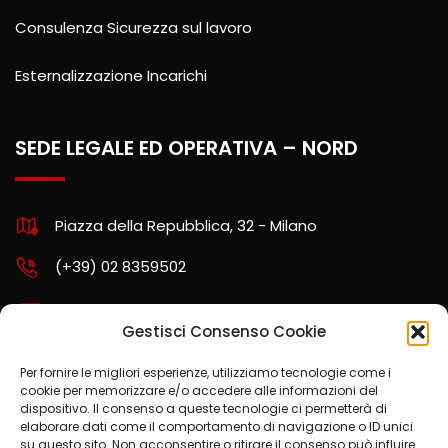
Consulenza Sicurezza sul lavoro
Esternalizzazione Incarichi
SEDE LEGALE ED OPERATIVA – NORD
Piazza della Repubblica, 32 - Milano
(+39) 02 8359502
assistenza.nord@kpartners.it
Gestisci Consenso Cookie
Per fornire le migliori esperienze, utilizziamo tecnologie come i
cookie per memorizzare e/o accedere alle informazioni del
SCARICA LA POLITICA AZIENDALE
dispositivo. Il consenso a queste tecnologie ci permetterà di
elaborare dati come il comportamento di navigazione o ID unici
su questo sito. Non acconsentire o ritirare il consenso può influire