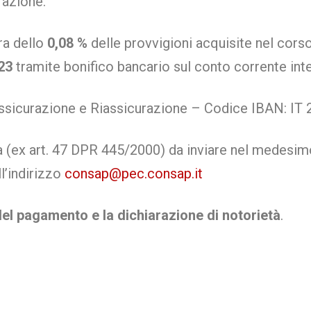
razione.
ra dello
0,08 %
delle provvigioni acquisite nel cors
23
tramite bonifico bancario sul conto corrente int
 Assicurazione e Riassicurazione – Codice IBAN: I
va (ex art. 47 DPR 445/2000) da inviare nel medesi
’indirizzo
consap@pec.consap.it
del pagamento e la dichiarazione di notorietà
.