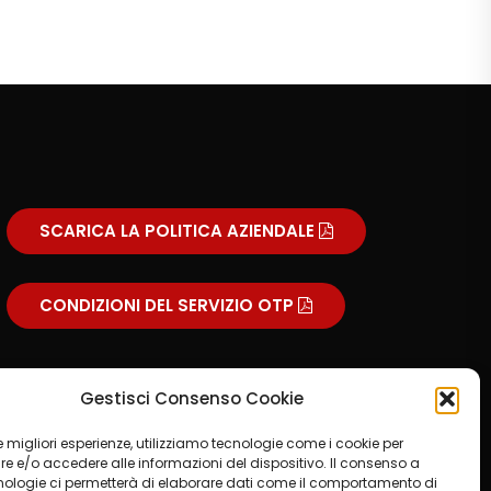
SCARICA LA POLITICA AZIENDALE
CONDIZIONI DEL SERVIZIO OTP
Gestisci Consenso Cookie
 le migliori esperienze, utilizziamo tecnologie come i cookie per
 e/o accedere alle informazioni del dispositivo. Il consenso a
nologie ci permetterà di elaborare dati come il comportamento di