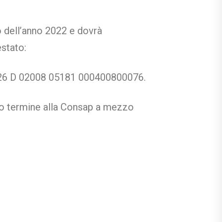
o dell’anno 2022 e dovrà
estato:
T 26 D 02008 05181 000400800076.
mo termine alla Consap a mezzo