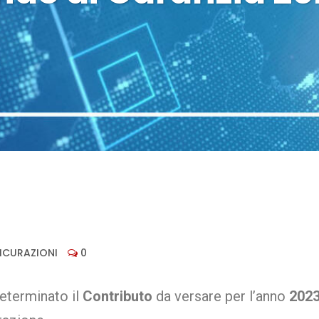
SICURAZIONI
0
determinato il
Contributo
da versare per l’anno
202