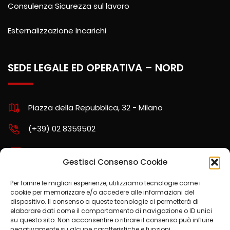
Consulenza Sicurezza sul lavoro
Esternalizzazione Incarichi
SEDE LEGALE ED OPERATIVA – NORD
Piazza della Repubblica, 32 - Milano
(+39) 02 8359502
assistenza.nord@kpartners.it
Gestisci Consenso Cookie
Per fornire le migliori esperienze, utilizziamo tecnologie come i
cookie per memorizzare e/o accedere alle informazioni del
SCARICA LA POLITICA AZIENDALE
dispositivo. Il consenso a queste tecnologie ci permetterà di
elaborare dati come il comportamento di navigazione o ID unici
su questo sito. Non acconsentire o ritirare il consenso può influire
negativamente su alcune caratteristiche e funzioni.