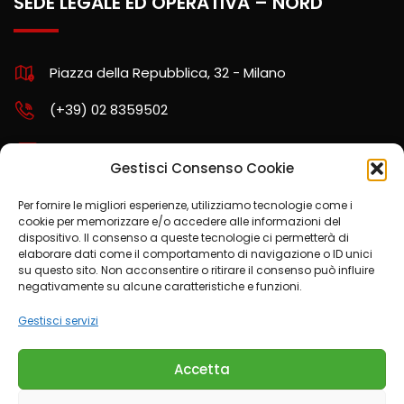
SEDE LEGALE ED OPERATIVA – NORD
Piazza della Repubblica, 32 - Milano
(+39) 02 8359502
assistenza.nord@kpartners.it
Gestisci Consenso Cookie
Per fornire le migliori esperienze, utilizziamo tecnologie come i
cookie per memorizzare e/o accedere alle informazioni del
SCARICA LA POLITICA AZIENDALE
dispositivo. Il consenso a queste tecnologie ci permetterà di
elaborare dati come il comportamento di navigazione o ID unici
su questo sito. Non acconsentire o ritirare il consenso può influire
negativamente su alcune caratteristiche e funzioni.
CONDIZIONI DEL SERVIZIO OTP
Gestisci servizi
Accetta