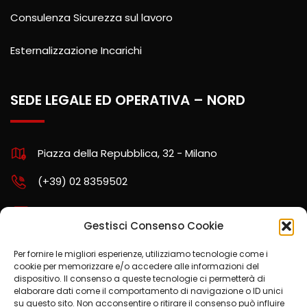
Consulenza Sicurezza sul lavoro
Esternalizzazione Incarichi
SEDE LEGALE ED OPERATIVA – NORD
Piazza della Repubblica, 32 - Milano
(+39) 02 8359502
assistenza.nord@kpartners.it
Gestisci Consenso Cookie
Per fornire le migliori esperienze, utilizziamo tecnologie come i
cookie per memorizzare e/o accedere alle informazioni del
SCARICA LA POLITICA AZIENDALE
dispositivo. Il consenso a queste tecnologie ci permetterà di
elaborare dati come il comportamento di navigazione o ID unici
su questo sito. Non acconsentire o ritirare il consenso può influire