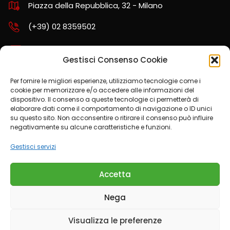
Piazza della Repubblica, 32 - Milano
(+39) 02 8359502
assistenza.nord@kpartners.it
Gestisci Consenso Cookie
Per fornire le migliori esperienze, utilizziamo tecnologie come i
cookie per memorizzare e/o accedere alle informazioni del
SCARICA LA POLITICA AZIENDALE
dispositivo. Il consenso a queste tecnologie ci permetterà di
elaborare dati come il comportamento di navigazione o ID unici
su questo sito. Non acconsentire o ritirare il consenso può influire
negativamente su alcune caratteristiche e funzioni.
CONDIZIONI DEL SERVIZIO OTP
Gestisci servizi
Accetta
Nega
Trasparenza
Cookies Policy
Informativa Privacy
Visualizza le preferenze
© 2026 K Partners srl - P.IVA: 01594080432 - pec: