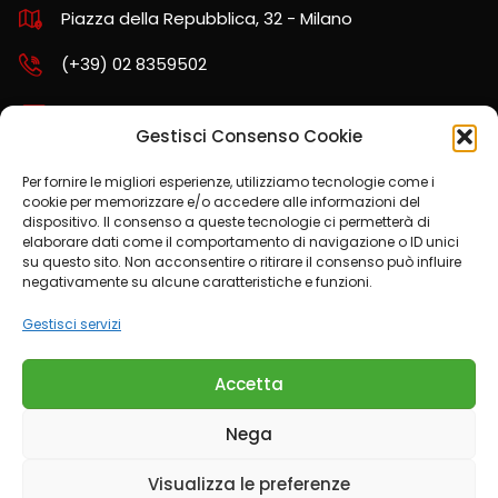
Piazza della Repubblica, 32 - Milano
(+39) 02 8359502
assistenza.nord@kpartners.it
Gestisci Consenso Cookie
Per fornire le migliori esperienze, utilizziamo tecnologie come i
cookie per memorizzare e/o accedere alle informazioni del
SCARICA LA POLITICA AZIENDALE
dispositivo. Il consenso a queste tecnologie ci permetterà di
elaborare dati come il comportamento di navigazione o ID unici
su questo sito. Non acconsentire o ritirare il consenso può influire
negativamente su alcune caratteristiche e funzioni.
CONDIZIONI DEL SERVIZIO OTP
Gestisci servizi
Accetta
Nega
Trasparenza
Cookies Policy
Informativa Privacy
Visualizza le preferenze
© 2026 K Partners srl - P.IVA: 01594080432 - pec: