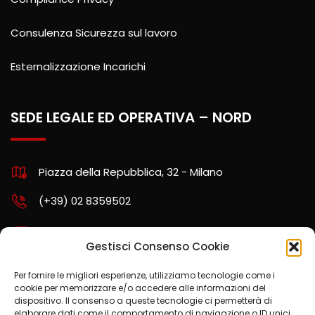
Consulenza Sicurezza sul lavoro
Esternalizzazione Incarichi
SEDE LEGALE ED OPERATIVA – NORD
Piazza della Repubblica, 32 - Milano
(+39) 02 8359502
assistenza.nord@kpartners.it
Gestisci Consenso Cookie
Per fornire le migliori esperienze, utilizziamo tecnologie come i
cookie per memorizzare e/o accedere alle informazioni del
SCARICA LA POLITICA AZIENDALE
dispositivo. Il consenso a queste tecnologie ci permetterà di
elaborare dati come il comportamento di navigazione o ID unici